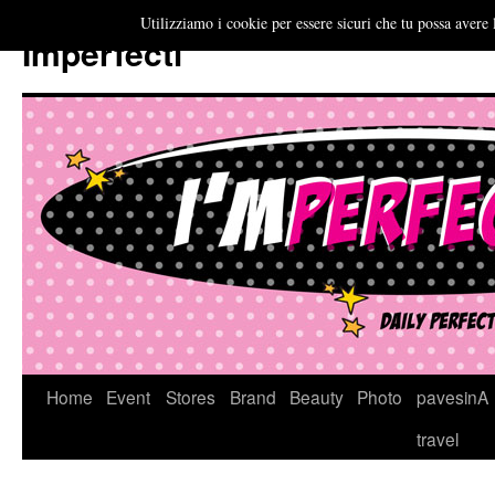
Utilizziamo i cookie per essere sicuri che tu possa avere 
Imperfecti
Vai
Home
Event
Stores
Brand
Beauty
Photo
pavesinA
al
travel
contenuto