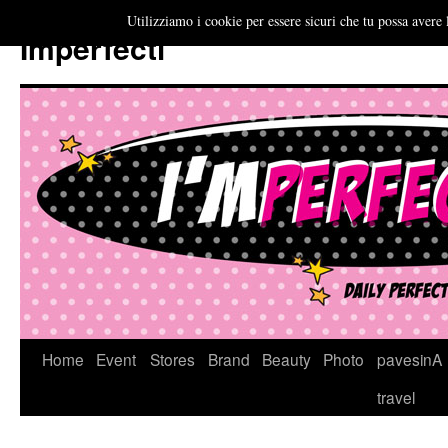
Utilizziamo i cookie per essere sicuri che tu possa avere 
Imperfecti
Vai
Home
Event
Stores
Brand
Beauty
Photo
pavesinA
al
travel
contenuto