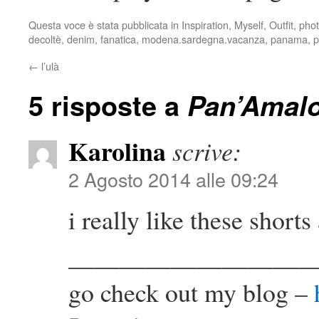
Questa voce è stata pubblicata in
Inspiration
,
Myself
,
Outfit
,
pho
decoltè
,
denim
,
fanatica
,
modena.sardegna.vacanza
,
panama
,
p
←
l’ulà
5 risposte a
Pan’Amalo
Karolina
scrive:
2 Agosto 2014 alle 09:24
i really like these shorts
—————————
go check out my blog –