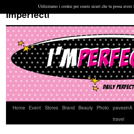
Utilizziamo i cookie per essere sicuri che tu possa avere 
Imperfecti
Vai
Home
Event
Stores
Brand
Beauty
Photo
pavesinA
al
travel
contenuto