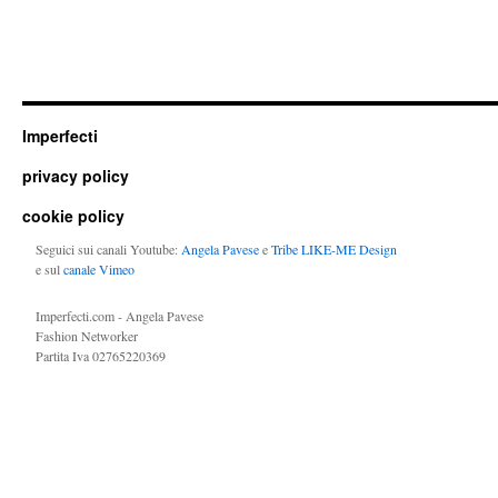
Imperfecti
privacy policy
cookie policy
Seguici sui canali Youtube:
Angela Pavese
e
Tribe LIKE-ME Design
e sul
canale Vimeo
Imperfecti.com - Angela Pavese
Fashion Networker
Partita Iva 02765220369