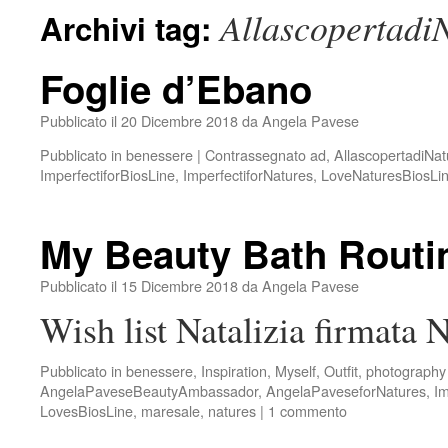
Allascopertadi
Archivi tag:
Foglie d’Ebano
Pubblicato il
20 Dicembre 2018
da
Angela Pavese
Pubblicato in
benessere
|
Contrassegnato
ad
,
AllascopertadiNat
ImperfectiforBiosLine
,
ImperfectiforNatures
,
LoveNaturesBiosLi
My Beauty Bath Routi
Pubblicato il
15 Dicembre 2018
da
Angela Pavese
Wish list Natalizia firmata N
Pubblicato in
benessere
,
Inspiration
,
Myself
,
Outfit
,
photography
AngelaPaveseBeautyAmbassador
,
AngelaPaveseforNatures
,
Im
LovesBiosLine
,
maresale
,
natures
|
1 commento