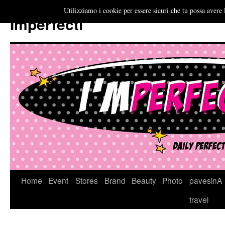
Utilizziamo i cookie per essere sicuri che tu possa avere 
Imperfecti
Vai
Home
Event
Stores
Brand
Beauty
Photo
pavesinA
al
travel
contenuto