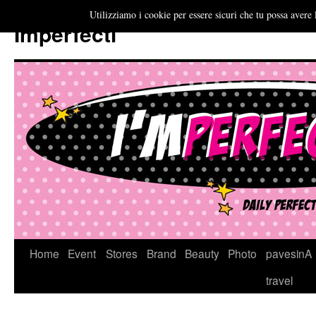
Utilizziamo i cookie per essere sicuri che tu possa avere 
Imperfecti
Vai
Home
Event
Stores
Brand
Beauty
Photo
pavesinA
al
travel
contenuto