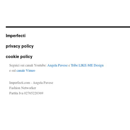
Imperfecti
privacy policy
cookie policy
Seguici sui canali Youtube:
Angela Pavese
e
Tribe LIKE-ME Design
e sul
canale Vimeo
Imperfecti.com - Angela Pavese
Fashion Networker
Partita Iva 02765220369