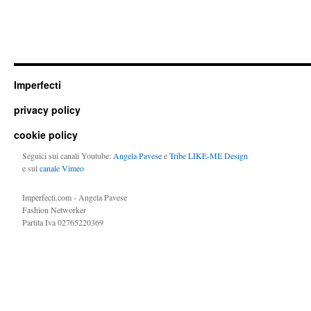
Imperfecti
privacy policy
cookie policy
Seguici sui canali Youtube:
Angela Pavese
e
Tribe LIKE-ME Design
e sul
canale Vimeo
Imperfecti.com - Angela Pavese
Fashion Networker
Partita Iva 02765220369