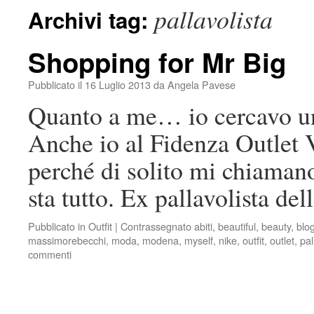
pallavolista
Archivi tag:
Shopping for Mr Big
Pubblicato il
16 Luglio 2013
da
Angela Pavese
Quanto a me… io cercavo u
Anche io al Fidenza Outlet V
perché di solito mi chiamano
sta tutto. Ex pallavolista de
Pubblicato in
Outfit
|
Contrassegnato
abiti
,
beautiful
,
beauty
,
blo
massimorebecchi
,
moda
,
modena
,
myself
,
nike
,
outfit
,
outlet
,
pal
commenti