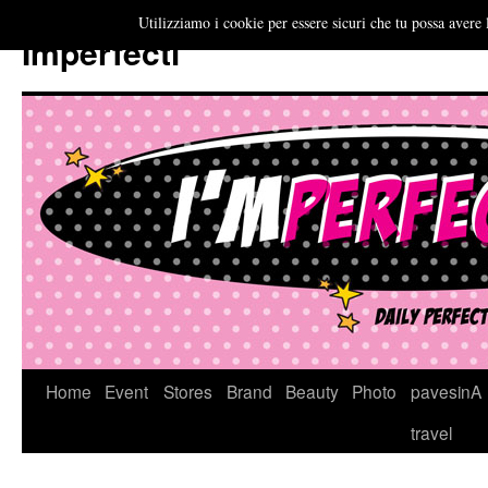
Utilizziamo i cookie per essere sicuri che tu possa avere 
Imperfecti
Vai
Home
Event
Stores
Brand
Beauty
Photo
pavesinA
al
travel
contenuto