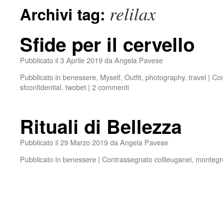
relilax
Archivi tag:
Sfide per il cervello
Pubblicato il
3 Aprile 2019
da
Angela Pavese
Pubblicato in
benessere
,
Myself
,
Outfit
,
photography
,
travel
|
Con
sfconfidential
,
twobet
|
2 commenti
Rituali di Bellezza
Pubblicato il
29 Marzo 2019
da
Angela Pavese
Pubblicato in
benessere
|
Contrassegnato
collieuganei
,
montegro