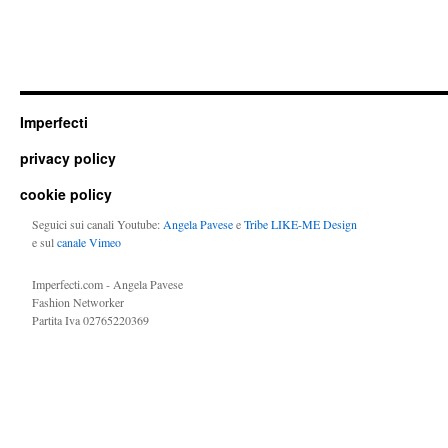
Imperfecti
privacy policy
cookie policy
Seguici sui canali Youtube:
Angela Pavese
e
Tribe LIKE-ME Design
e sul
canale Vimeo
Imperfecti.com - Angela Pavese
Fashion Networker
Partita Iva 02765220369