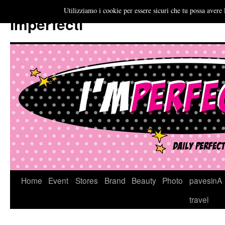
Utilizziamo i cookie per essere sicuri che tu possa avere 
Imperfecti
Vai
Home
Event
Stores
Brand
Beauty
Photo
pavesinA
al
travel
contenuto