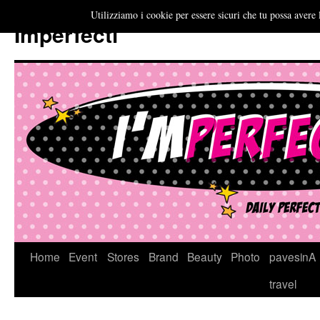
Utilizziamo i cookie per essere sicuri che tu possa avere 
Imperfecti
Vai
Home
Event
Stores
Brand
Beauty
Photo
pavesinA
al
travel
contenuto