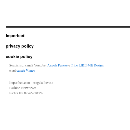
Imperfecti
privacy policy
cookie policy
Seguici sui canali Youtube:
Angela Pavese
e
Tribe LIKE-ME Design
e sul
canale Vimeo
Imperfecti.com - Angela Pavese
Fashion Networker
Partita Iva 02765220369