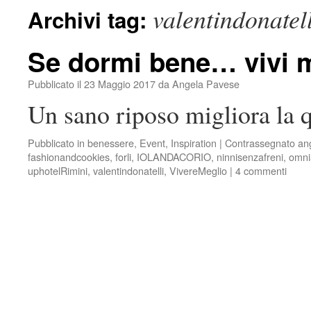
valentindonatell
Archivi tag:
Se dormi bene… vivi 
Pubblicato il
23 Maggio 2017
da
Angela Pavese
Un sano riposo migliora la q
Pubblicato in
benessere
,
Event
,
Inspiration
|
Contrassegnato
an
fashionandcookies
,
forli
,
IOLANDACORIO
,
ninnisenzafreni
,
omni
uphotelRimini
,
valentindonatelli
,
VivereMeglio
|
4 commenti