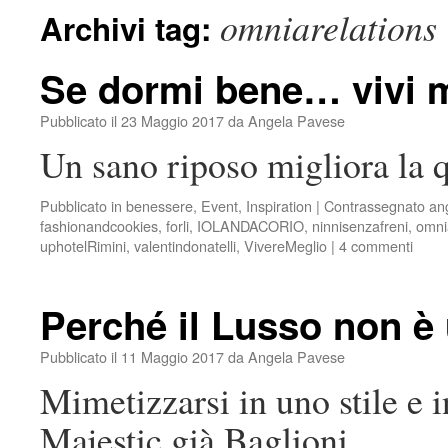
omniarelations
Archivi tag:
Se dormi bene… vivi 
Pubblicato il
23 Maggio 2017
da
Angela Pavese
Un sano riposo migliora la q
Pubblicato in
benessere
,
Event
,
Inspiration
|
Contrassegnato
an
fashionandcookies
,
forli
,
IOLANDACORIO
,
ninnisenzafreni
,
omni
uphotelRimini
,
valentindonatelli
,
VivereMeglio
|
4 commenti
Perché il Lusso non è
Pubblicato il
11 Maggio 2017
da
Angela Pavese
Mimetizzarsi in uno stile e 
Majestic già Baglioni