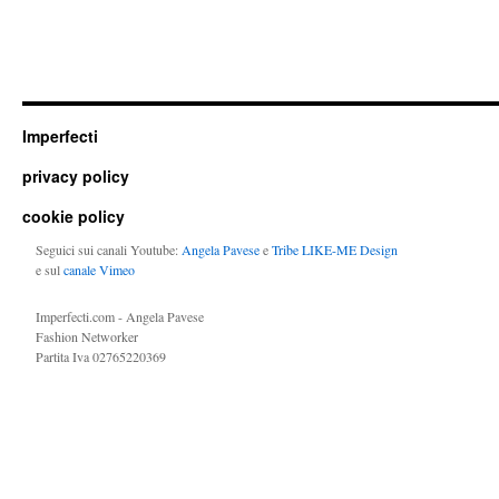
Imperfecti
privacy policy
cookie policy
Seguici sui canali Youtube:
Angela Pavese
e
Tribe LIKE-ME Design
e sul
canale Vimeo
Imperfecti.com - Angela Pavese
Fashion Networker
Partita Iva 02765220369