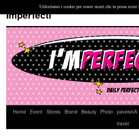
Utilizziamo i cookie per essere sicuri che tu possa avere 
Imperfecti
Vai
Home
Event
Stores
Brand
Beauty
Photo
pavesinA
al
travel
contenuto