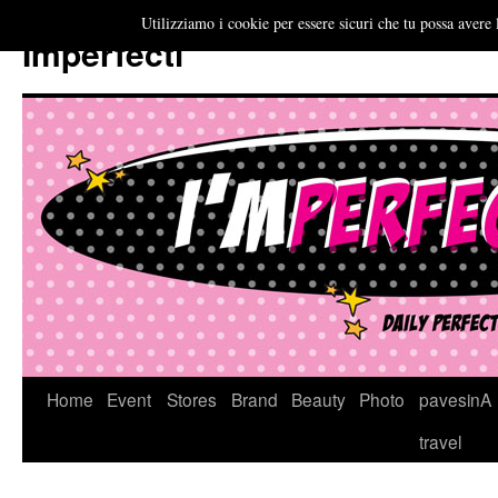
Utilizziamo i cookie per essere sicuri che tu possa avere 
Imperfecti
Vai
Home
Event
Stores
Brand
Beauty
Photo
pavesinA
al
travel
contenuto