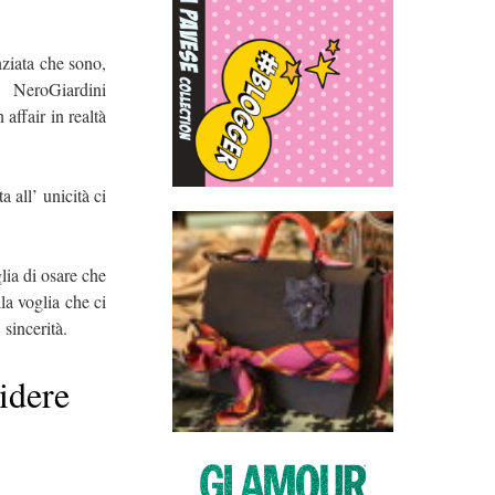
nziata che sono,
 NeroGiardini
ffair in realtà
 all’ unicità ci
lia di osare che
la voglia che ci
sincerità.
idere