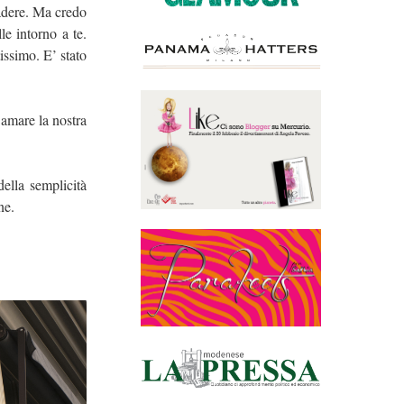
adere. Ma credo
le intorno a te.
issimo. E’ stato
 amare la nostra
ella semplicità
ne.