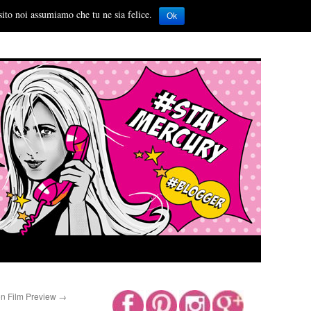
sito noi assumiamo che tu ne sia felice.
Ok
n Film Preview
→