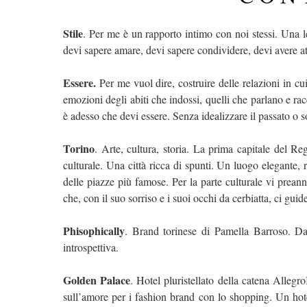
Stile
. Per me è un rapporto intimo con noi stessi. Una le
devi sapere amare, devi sapere condividere, devi avere att
Essere.
Per me vuol dire, costruire delle relazioni in cui
emozioni degli abiti che indossi, quelli che parlano e rac
è adesso che devi essere. Senza idealizzare il passato o s
Torino
. Arte, cultura, storia. La prima capitale del Re
culturale. Una città ricca di spunti. Un luogo elegante,
delle piazze più famose. Per la parte culturale vi prea
che, con il suo sorriso e i suoi occhi da cerbiatta, ci guide
Phisophically
. Brand torinese di Pamella Barroso. Da
introspettiva.
Golden Palace
. Hotel pluristellato della catena Allegro
sull’amore per i fashion brand con lo shopping. Un hote