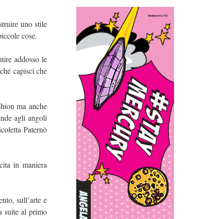
truire uno stile
piccole cose.
ntire addosso le
rché capisci che
fashion ma anche
ende agli angoli
coletta Paternò
cita in maniera
nto, sull’arte e
a suite al primo