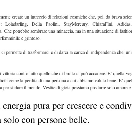
ente creato un intreccio di relazioni cosmiche che, poi, da brava scie
 Loladarling, Della Paolini, StayMercury, ChiaraFini, Adidas,
 Che potrebbe sembrare una minaccia, ma in una situazione di fashion a
erfemminile e grintoso.
permette di trasformarci e di darci la carica di indipendenza che, unita
ittoria contro tutto quello che di brutto ci può accadere. E’ quella vog
ifficili come la perdita di una persona a cui abbiamo voluto bene. E’ quel
 per sfidare il mondo. Vestite di gioia possiamo produrre solo amore e 
 energia pura per crescere e condiv
à solo con persone belle.