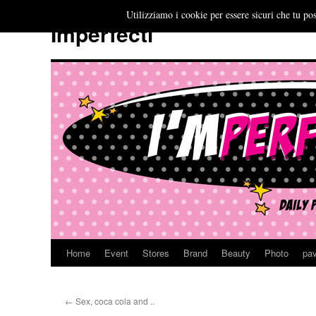
Utilizziamo i cookie per essere sicuri che tu pos
Imperfecti
Home
Event
Stores
Brand
Beauty
Photo
pav
Vai
al
←
Sex, coca cola and ..
contenuto