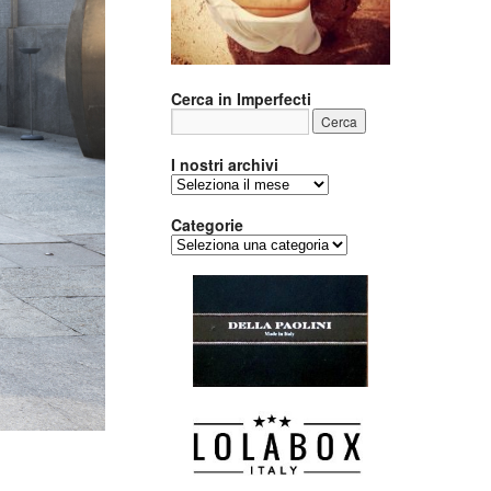
Cerca in Imperfecti
I nostri archivi
I
nostri
archivi
Categorie
Categorie