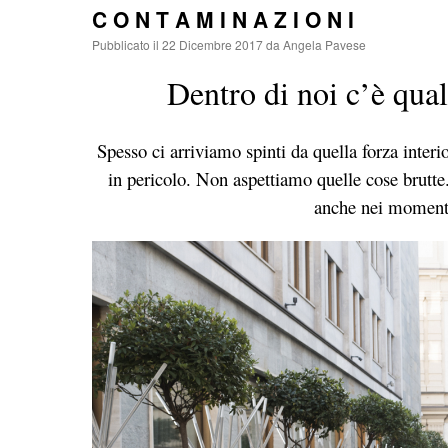
C O N T A M I N A Z I O N I
Pubblicato il
22 Dicembre 2017
da
Angela Pavese
Dentro di noi c’è qua
Spesso ci arriviamo spinti da quella forza inte
in pericolo. Non aspettiamo quelle cose brutte
anche nei momenti