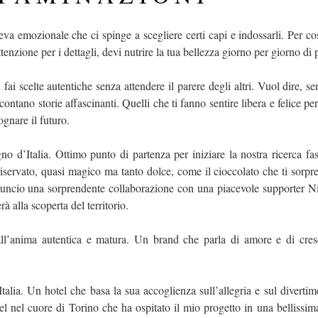
va emozionale che ci spinge a scegliere certi capi e indossarli. Per cos
enzione per i dettagli, devi nutrire la tua bellezza giorno per giorno di 
 fai scelte autentiche senza attendere il parere degli altri. Vuol dire, se
contano storie affascinanti. Quelli che ti fanno sentire libera e felice pe
ognare il futuro.
gno d’Italia. Ottimo punto di partenza per iniziare la nostra ricerca 
 riservato, quasi magico ma tanto dolce, come il cioccolato che ti sorpr
nnuncio una sorprendente collaborazione con una piacevole supporter Ni
rà alla scoperta del territorio.
ll’anima autentica e matura. Un brand che parla di amore e di cres
Italia. Un hotel che basa la sua accoglienza sull’allegria e sul divertime
l nel cuore di Torino che ha ospitato il mio progetto in una bellissim