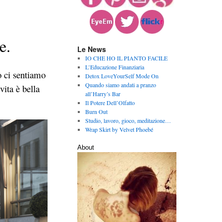
e.
Le News
IO CHE HO IL PIANTO FACILE
L’Educazione Finanziaria
o ci sentiamo
Detox LoveYourSelf Mode On
Quando siamo andati a pranzo
ita è bella
all’Harry’s Bar
Il Potere Dell’Olfatto
Burn Out
Studio, lavoro, gioco, meditazione…
Wrap Skirt by Velvet Phoebé
About