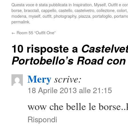
Questa voce è stata pubblicata in
Inspiration
,
Myself
,
Outfit
e co
borse
,
bracciali
,
cappello
,
castello
,
castelvetro
,
collezione
,
colori
modena
,
myself
,
outfit
,
photography
,
piazza
,
portafoglio
,
portam
permalink
.
←
Room 55 “Outfit One”
10 risposte a
Castelve
Portobello’s Road con
Mery
scrive:
18 Aprile 2013 alle 21:15
wow che belle le borse..
Rispondi