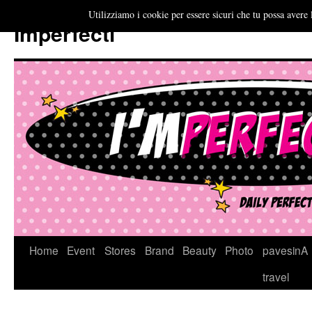
Utilizziamo i cookie per essere sicuri che tu possa avere 
Imperfecti
Vai
Home
Event
Stores
Brand
Beauty
Photo
pavesinA
al
travel
contenuto