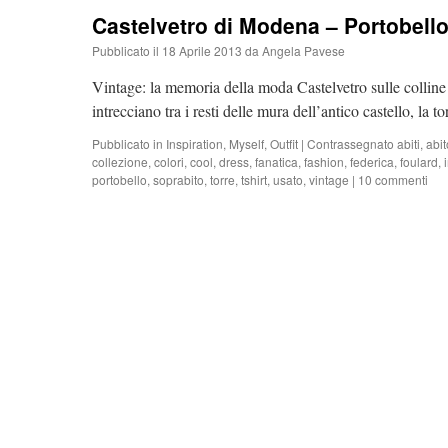
Castelvetro di Modena – Portobell
Pubblicato il
18 Aprile 2013
da
Angela Pavese
Vintage: la memoria della moda Castelvetro sulle colline 
intrecciano tra i resti delle mura dell’antico castello, la
Pubblicato in
Inspiration
,
Myself
,
Outfit
|
Contrassegnato
abiti
,
abit
collezione
,
colori
,
cool
,
dress
,
fanatica
,
fashion
,
federica
,
foulard
,
portobello
,
soprabito
,
torre
,
tshirt
,
usato
,
vintage
|
10 commenti