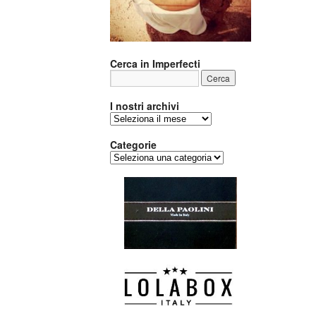
Cerca in Imperfecti
I nostri archivi
I
nostri
archivi
Categorie
Categorie