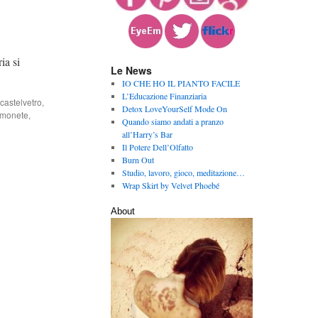
ia si
Le News
IO CHE HO IL PIANTO FACILE
L’Educazione Finanziaria
castelvetro
,
Detox LoveYourSelf Mode On
amonete
,
Quando siamo andati a pranzo
all’Harry’s Bar
Il Potere Dell’Olfatto
Burn Out
Studio, lavoro, gioco, meditazione…
Wrap Skirt by Velvet Phoebé
About