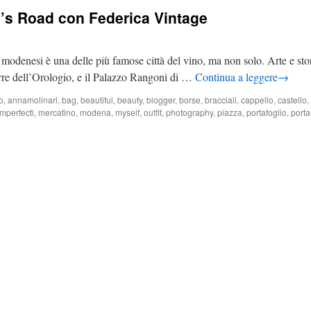
o’s Road con Federica Vintage
modenesi è una delle più famose città del vino, ma non solo. Arte e stor
 torre dell’Orologio, e il Palazzo Rangoni di …
Continua a leggere
→
o
,
annamolinari
,
bag
,
beautiful
,
beauty
,
blogger
,
borse
,
bracciali
,
cappello
,
castello
,
imperfecti
,
mercatino
,
modena
,
myself
,
outfit
,
photography
,
piazza
,
portafoglio
,
port