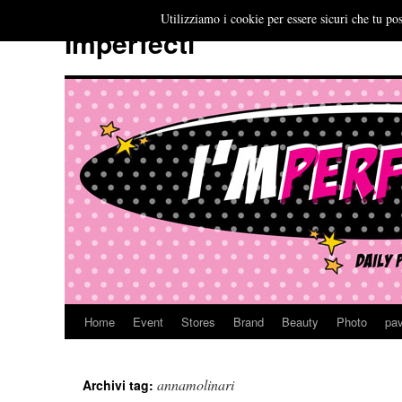
Utilizziamo i cookie per essere sicuri che tu pos
Imperfecti
Home
Event
Stores
Brand
Beauty
Photo
pav
Vai
al
annamolinari
Archivi tag:
contenuto