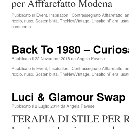
per Afffarefatto Modena
Pubblicato in
Event
,
Inspiration
|
Contrassegnato
Afffarefatto
,
an
riciclo
,
riuso
,
Sostenibilità
,
TheNewVintage
,
UnsaltoInFiera
,
usat
commento
Back To 1980 – Curiosa
Pubblicato il
22 Novembre 2018
da
Angela Pavese
Pubblicato in
Event
,
Inspiration
|
Contrassegnato
Afffarefatto
,
an
riciclo
,
riuso
,
Sostenibilità
,
TheNewVintage
,
UnsaltoInFiera
,
usat
Luci & Glamour Swap P
Pubblicato il
2 Luglio 2014
da
Angela Pavese
TERAPIA DI STILE PER 