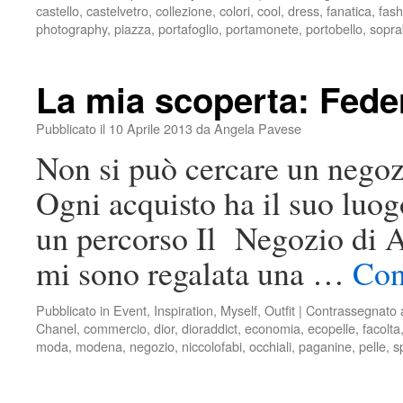
castello
,
castelvetro
,
collezione
,
colori
,
cool
,
dress
,
fanatica
,
fash
photography
,
piazza
,
portafoglio
,
portamonete
,
portobello
,
sopra
La mia scoperta: Fede
Pubblicato il
10 Aprile 2013
da
Angela Pavese
Non si può cercare un negozi
Ogni acquisto ha il suo luogo
un percorso Il Negozio di
mi sono regalata una …
Con
Pubblicato in
Event
,
Inspiration
,
Myself
,
Outfit
|
Contrassegnato
Chanel
,
commercio
,
dior
,
dioraddict
,
economia
,
ecopelle
,
facolta
moda
,
modena
,
negozio
,
niccolofabi
,
occhiali
,
paganine
,
pelle
,
sp