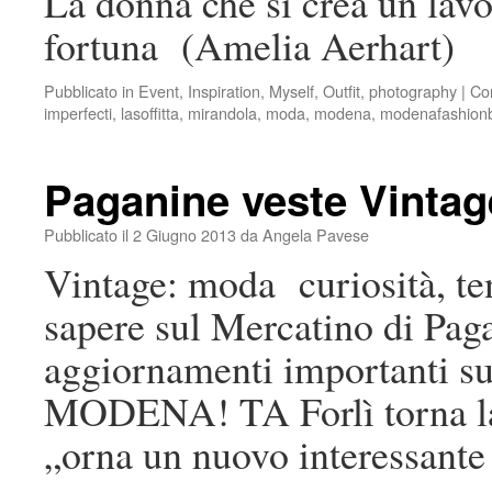
La donna che si crea un lavo
fortuna (Amelia Aerhart)
Pubblicato in
Event
,
Inspiration
,
Myself
,
Outfit
,
photography
|
Co
imperfecti
,
lasoffitta
,
mirandola
,
moda
,
modena
,
modenafashionb
Paganine veste Vintag
Pubblicato il
2 Giugno 2013
da
Angela Pavese
Vintage: moda curiosità, te
sapere sul Mercatino di Pag
aggiornamenti importanti su
MODENA! TA Forlì torna la 
„orna un nuovo interessant