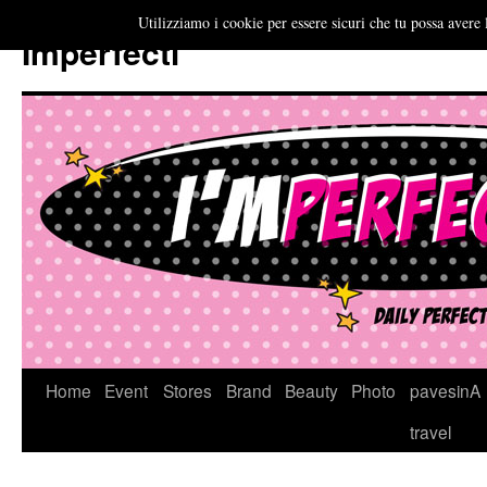
Utilizziamo i cookie per essere sicuri che tu possa avere 
Imperfecti
Vai
Home
Event
Stores
Brand
Beauty
Photo
pavesinA
al
travel
contenuto