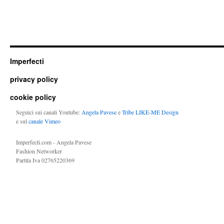
Imperfecti
privacy policy
cookie policy
Seguici sui canali Youtube:
Angela Pavese
e
Tribe LIKE-ME Design
e sul
canale Vimeo
Imperfecti.com - Angela Pavese
Fashion Networker
Partita Iva 02765220369