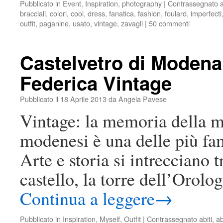
Pubblicato in
Event
,
Inspiration
,
photography
|
Contrassegnato
a
bracciali
,
colori
,
cool
,
dress
,
fanatica
,
fashion
,
foulard
,
imperfecti
outfit
,
paganine
,
usato
,
vintage
,
zavagli
|
50 commenti
Castelvetro di Modena
Federica Vintage
Pubblicato il
18 Aprile 2013
da
Angela Pavese
Vintage: la memoria della m
modenesi è una delle più fam
Arte e storia si intrecciano t
castello, la torre dell’Orol
Continua a leggere
→
Pubblicato in
Inspiration
,
Myself
,
Outfit
|
Contrassegnato
abiti
,
ab