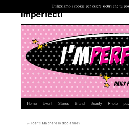
Utilizziamo i cookie per essere sicuri che tu pos
Imperfecti
Home
Event
Stores
Brand
Beauty
Photo
pav
Vai
al
←
I denti! Ma che te lo dico a fare?
contenuto