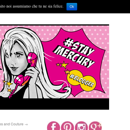
sito noi assumiamo che tu ne sia felice.
Ok
s and Couture
→