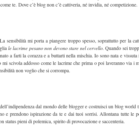
 come te. Dove c’è blog non c’è cattiveria, né invidia, né competizione.
a sensibilità mi porta a piangere troppo spesso, soprattutto per la ca
iglia
le lacrime pesano non devono stare nel cervello.
Quando sei tropp
nato a farti la corazza e a buttarti nella mischia. Io sono nata e vissut
tto mi scivola addosso come le lacrime che prima o poi laveranno via i m
nsibilità non voglio che si corrompa.
 dell’indipendenza dal mondo delle blogger e costruisci un blog world tu
ono e prendono ispirazione da te e dai tuoi sorrisi. Allontana tutte le 
n status pieni di polemica, spirito di provocazione e saccenteria.