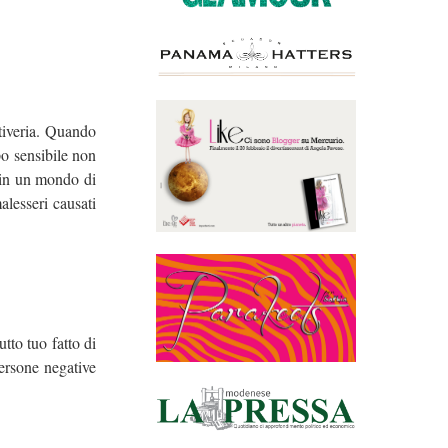
ttiveria. Quando
o sensibile non
a in un mondo di
alesseri causati
tto tuo fatto di
persone negative