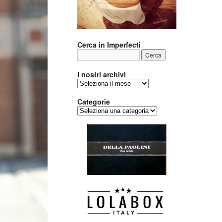
Cerca in Imperfecti
I nostri archivi
I
nostri
archivi
Categorie
Categorie