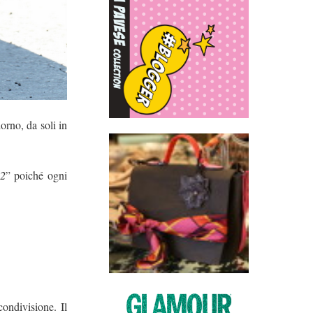
orno, da soli in
 2
” poiché ogni
condivisione. Il