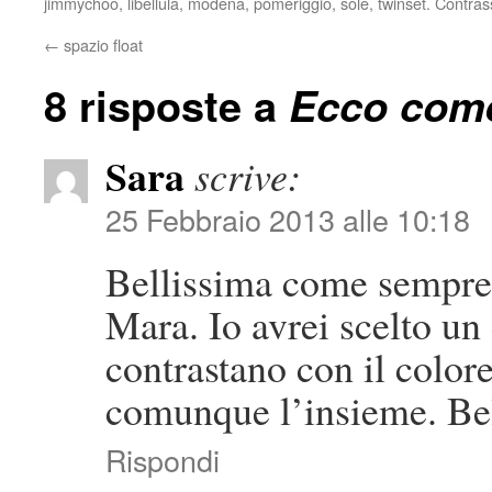
jimmychoo
,
libellula
,
modena
,
pomeriggio
,
sole
,
twinset
. Contras
←
spazio float
8 risposte a
Ecco come
Sara
scrive:
25 Febbraio 2013 alle 10:18
Bellissima come sempre 
Mara. Io avrei scelto un 
contrastano con il colore
comunque l’insieme. Bel
Rispondi