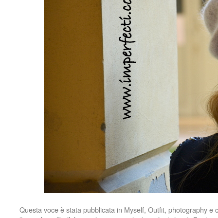
Questa voce è stata pubblicata in
Myself
,
Outfit
,
photography
e c