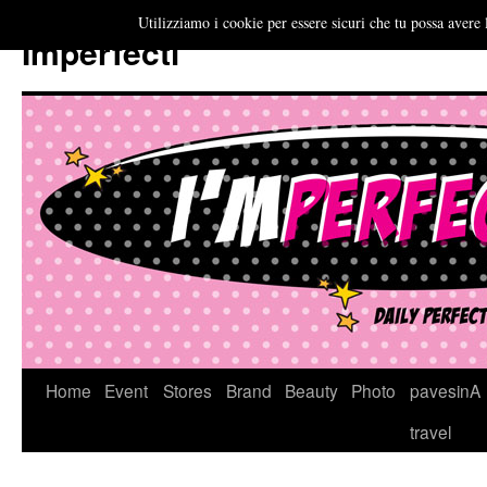
Utilizziamo i cookie per essere sicuri che tu possa avere 
Imperfecti
Vai
Home
Event
Stores
Brand
Beauty
Photo
pavesinA
al
travel
contenuto