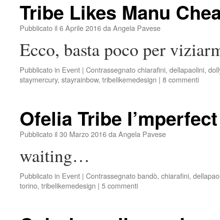
Tribe Likes Manu Che
Pubblicato il
6 Aprile 2016
da
Angela Pavese
Ecco, basta poco per viziar
Pubblicato in
Event
|
Contrassegnato
chiarafini
,
dellapaolini
,
dol
staymercury
,
stayrainbow
,
tribelikemedesign
|
8 commenti
Ofelia Tribe I’mperfec
Pubblicato il
30 Marzo 2016
da
Angela Pavese
waiting…
Pubblicato in
Event
|
Contrassegnato
bandò
,
chiarafini
,
dellapaol
torino
,
tribelikemedesign
|
5 commenti