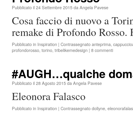
Pubblicato il
24 Settembre 2015
da
Angela Pavese
Cosa faccio di nuovo a Tori
remake di Profondo Rosso. Fa
Pubblicato in
Inspiration
|
Contrassegnato
anteprima
,
cappuccioa
profondorosso
,
torino
,
tribelikemedesign
|
8 commenti
#AUGH…qualche dom
Pubblicato il
28 Agosto 2015
da
Angela Pavese
Eleonora Falasco
Pubblicato in
Inspiration
|
Contrassegnato
dollyne
,
eleonorafala