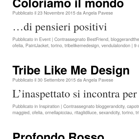
Coloriamo il mondo
Pubblicato il
23 Novembre 2015
da
Angela Pavese
…di pensieri positivi
Pubblicato in
Event
|
Contrassegnato
BestFriend
,
bloggerandthe
ofelia
,
PaintJacket
,
torino
,
tribelikemedesign
,
vendulalondon
|
9 
Tribe Like Me Design
Pubblicato il
30 Settembre 2015
da
Angela Pavese
L’inaspettato si incontra per 
Pubblicato in
Inspiration
|
Contrassegnato
bloggerandcity
,
capot
maggied
,
ofelia
,
ornellapicciau
,
ritaglidiluce
,
sexandcity
,
torino
,
t
Profondo Rosso