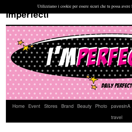
Utilizziamo i cookie per essere sicuri che tu possa avere 
Imperfecti
Vai
Home
Event
Stores
Brand
Beauty
Photo
pavesinA
al
travel
contenuto