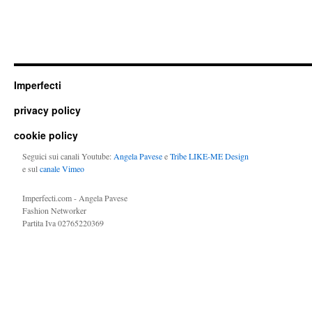
Imperfecti
privacy policy
cookie policy
Seguici sui canali Youtube:
Angela Pavese
e
Tribe LIKE-ME Design
e sul
canale Vimeo
Imperfecti.com - Angela Pavese
Fashion Networker
Partita Iva 02765220369