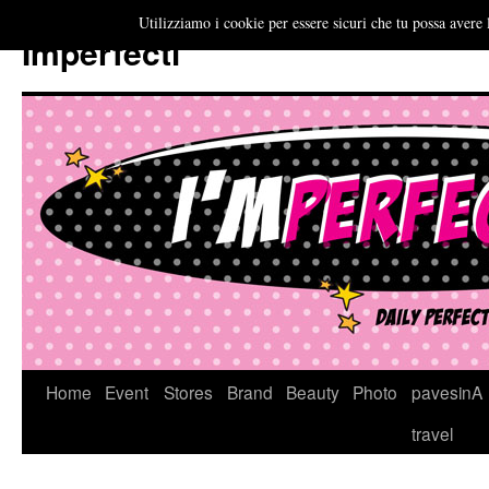
Utilizziamo i cookie per essere sicuri che tu possa avere 
Imperfecti
Vai
Home
Event
Stores
Brand
Beauty
Photo
pavesinA
al
travel
contenuto