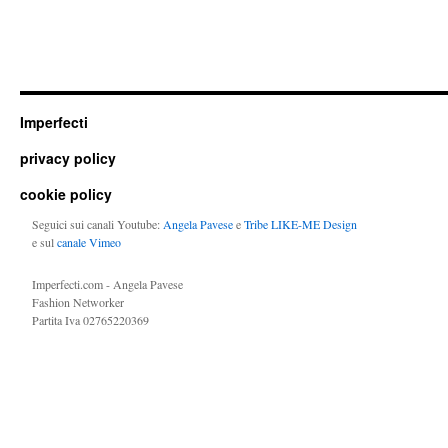
Imperfecti
privacy policy
cookie policy
Seguici sui canali Youtube:
Angela Pavese
e
Tribe LIKE-ME Design
e sul
canale Vimeo
Imperfecti.com - Angela Pavese
Fashion Networker
Partita Iva 02765220369