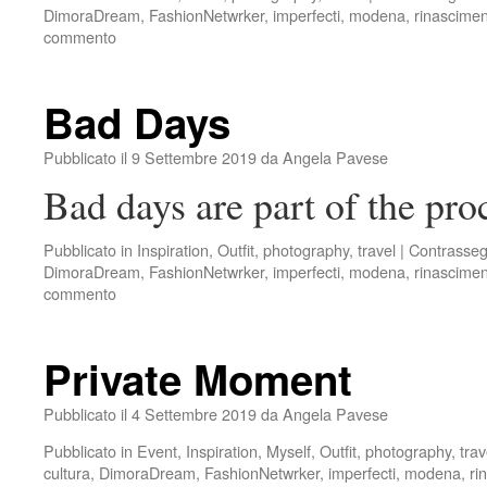
DimoraDream
,
FashionNetwrker
,
imperfecti
,
modena
,
rinascime
commento
Bad Days
Pubblicato il
9 Settembre 2019
da
Angela Pavese
Bad days are part of the pro
Pubblicato in
Inspiration
,
Outfit
,
photography
,
travel
|
Contrasse
DimoraDream
,
FashionNetwrker
,
imperfecti
,
modena
,
rinascime
commento
Private Moment
Pubblicato il
4 Settembre 2019
da
Angela Pavese
Pubblicato in
Event
,
Inspiration
,
Myself
,
Outfit
,
photography
,
trav
cultura
,
DimoraDream
,
FashionNetwrker
,
imperfecti
,
modena
,
ri