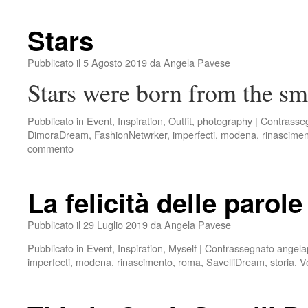
Stars
Pubblicato il
5 Agosto 2019
da
Angela Pavese
Stars were born from the sm
Pubblicato in
Event
,
Inspiration
,
Outfit
,
photography
|
Contrasse
DimoraDream
,
FashionNetwrker
,
imperfecti
,
modena
,
rinascime
commento
La felicità delle parole
Pubblicato il
29 Luglio 2019
da
Angela Pavese
Pubblicato in
Event
,
Inspiration
,
Myself
|
Contrassegnato
angela
imperfecti
,
modena
,
rinascimento
,
roma
,
SavelliDream
,
storia
,
V