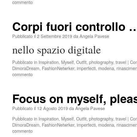
commento
Corpi fuori controllo 
Pubblicato il
2 Settembre 2019
da
Angela Pavese
nello spazio digitale
Pubblicato in
Inspiration
,
Myself
,
Outfit
,
photography
,
travel
|
Con
DimoraDream
,
FashionNetwrker
,
imperfecti
,
modena
,
rinascime
commento
Focus on myself, plea
Pubblicato il
12 Agosto 2019
da
Angela Pavese
Pubblicato in
Inspiration
,
Myself
,
Outfit
,
photography
,
travel
|
Con
DimoraDream
,
FashionNetwrker
,
imperfecti
,
modena
,
rinascime
commento