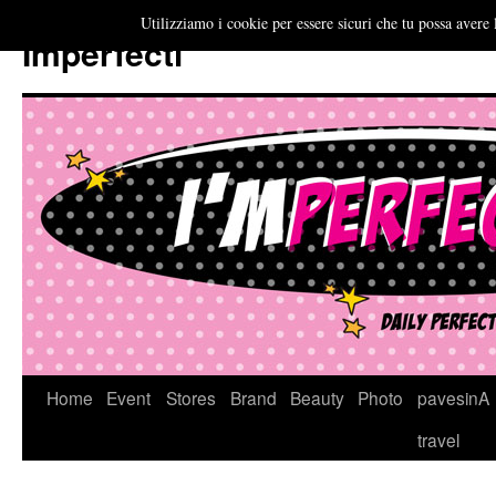
Utilizziamo i cookie per essere sicuri che tu possa avere 
Imperfecti
Vai
Home
Event
Stores
Brand
Beauty
Photo
pavesinA
al
travel
contenuto