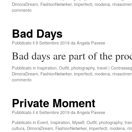
DimoraDream
,
FashionNetwrker
,
imperfecti
,
modena
,
rinascime
commento
Bad Days
Pubblicato il
9 Settembre 2019
da
Angela Pavese
Bad days are part of the pro
Pubblicato in
Inspiration
,
Outfit
,
photography
,
travel
|
Contrasse
DimoraDream
,
FashionNetwrker
,
imperfecti
,
modena
,
rinascime
commento
Private Moment
Pubblicato il
4 Settembre 2019
da
Angela Pavese
Pubblicato in
Event
,
Inspiration
,
Myself
,
Outfit
,
photography
,
trav
cultura
,
DimoraDream
,
FashionNetwrker
,
imperfecti
,
modena
,
ri