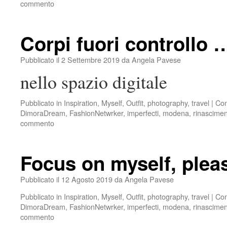
commento
Corpi fuori controllo 
Pubblicato il
2 Settembre 2019
da
Angela Pavese
nello spazio digitale
Pubblicato in
Inspiration
,
Myself
,
Outfit
,
photography
,
travel
|
Con
DimoraDream
,
FashionNetwrker
,
imperfecti
,
modena
,
rinascime
commento
Focus on myself, plea
Pubblicato il
12 Agosto 2019
da
Angela Pavese
Pubblicato in
Inspiration
,
Myself
,
Outfit
,
photography
,
travel
|
Con
DimoraDream
,
FashionNetwrker
,
imperfecti
,
modena
,
rinascime
commento