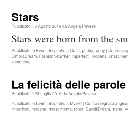
Stars
Pubblicato il
5 Agosto 2019
da
Angela Pavese
Stars were born from the sm
Pubblicato in
Event
,
Inspiration
,
Outfit
,
photography
|
Contrasse
DimoraDream
,
FashionNetwrker
,
imperfecti
,
modena
,
rinascime
commento
La felicità delle parole
Pubblicato il
29 Luglio 2019
da
Angela Pavese
Pubblicato in
Event
,
Inspiration
,
Myself
|
Contrassegnato
angela
imperfecti
,
modena
,
rinascimento
,
roma
,
SavelliDream
,
storia
,
V