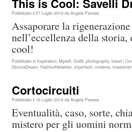
This is Cool: Savelli 
Pubblicato il
27 Luglio 2019
da
Angela Pavese
Assaporare la rigenerazione 
nell’eccellenza della storia, 
cool!
Pubblicato in
Inspiration
,
Myself
,
Outfit
,
photography
,
travel
|
Con
DimoraDream
,
FashionNetwrker
,
imperfecti
,
modena
,
rinascime
Cortocircuiti
Pubblicato il
16 Luglio 2015
da
Angela Pavese
Eventualità, caso, sorte, ch
mistero per gli uomini norma