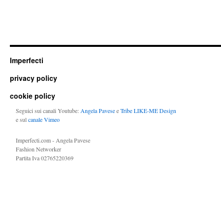
Imperfecti
privacy policy
cookie policy
Seguici sui canali Youtube:
Angela Pavese
e
Tribe LIKE-ME Design
e sul
canale Vimeo
Imperfecti.com - Angela Pavese
Fashion Networker
Partita Iva 02765220369